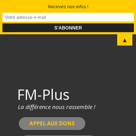
Recevez nos infos !
Skip
▲
to
content
FM-Plus
La différence nous rassemble !
APPEL AUX DONS