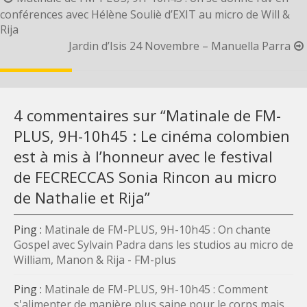
navigation
conférences avec Hélène Souliè d’EXIT au micro de Will &
Rija
Jardin d’Isis 24 Novembre – Manuella Parra
4 commentaires sur “
Matinale de FM-
PLUS, 9H-10h45 : Le cinéma colombien
est à mis à l’honneur avec le festival
de FECRECCAS Sonia Rincon au micro
de Nathalie et Rija
”
Ping :
Matinale de FM-PLUS, 9H-10h45 : On chante
Gospel avec Sylvain Padra dans les studios au micro de
William, Manon & Rija - FM-plus
Ping :
Matinale de FM-PLUS, 9H-10h45 : Comment
s'alimenter de manière plus saine pour le corps mais