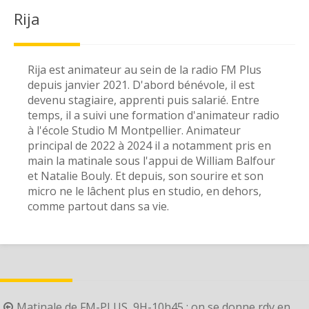
Rija
Rija est animateur au sein de la radio FM Plus
depuis janvier 2021. D'abord bénévole, il est
devenu stagiaire, apprenti puis salarié. Entre
temps, il a suivi une formation d'animateur radio
à l'école Studio M Montpellier. Animateur
principal de 2022 à 2024 il a notamment pris en
main la matinale sous l'appui de William Balfour
et Natalie Bouly. Et depuis, son sourire et son
micro ne le lâchent plus en studio, en dehors,
comme partout dans sa vie.
Post
Matinale de FM-PLUS, 9H-10h45 : on se donne rdv en